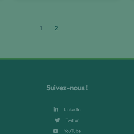
De
la
santé
des
sols
1
2
à
celle
des
hommes’
Suivez-nous !
LinkedIn
Twitter
YouTube