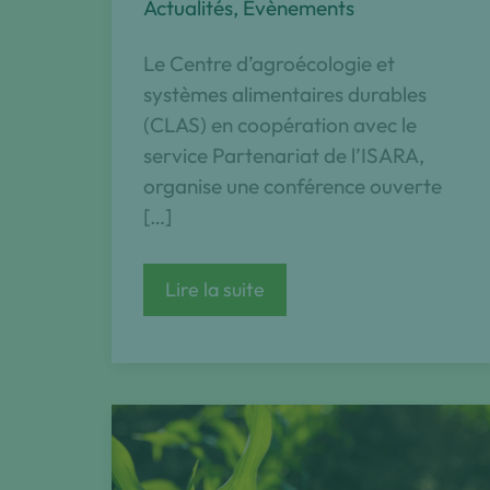
Actualités
,
Évènements
Le Centre d’agroécologie et
systèmes alimentaires durables
(CLAS) en coopération avec le
service Partenariat de l’ISARA,
organise une conférence ouverte
[…]
Conférence
Lire la suite
«Filières
Agriculture
Biologique
dans
le
Pacifique»,
Fabienne
GANDET,
ISARA
promo