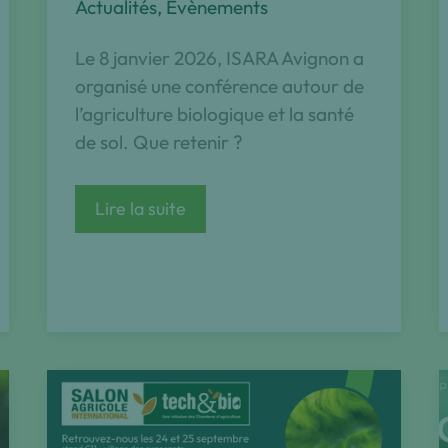
Actualités
,
Évènements
Le 8 janvier 2026, ISARA Avignon a
organisé une conférence autour de
l’agriculture biologique et la santé
de sol. Que retenir ?
Retour
Lire la suite
sur
la
Conférence
‘Cultiver
en
agriculture
biologique,
est-
ce
bon
pour
la
santé