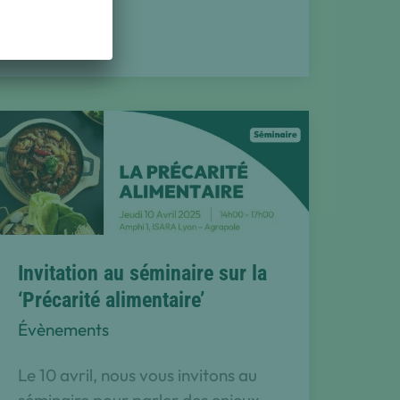
Invitation au séminaire sur la
‘Précarité alimentaire’
Évènements
Le 10 avril, nous vous invitons au
séminaire pour parler des enjeux