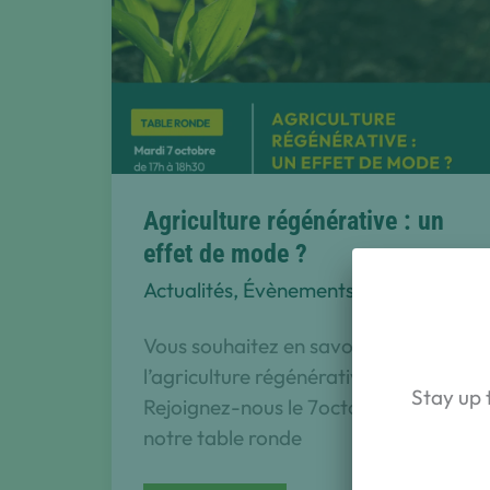
29
Agriculture régénérative : un
effet de mode ?
Actualités
,
Évènements
Vous souhaitez en savoir plus sur
l’agriculture régénérative?
Stay up 
Rejoignez-nous le 7octobre lors de
notre table ronde