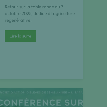
Retour sur la table ronde du 7
octobre 2025, dédiée à l’agriculture
régénérative.
Agriculture
Lire la suite
régénérative
:
avancées,
défis
et
perspectives