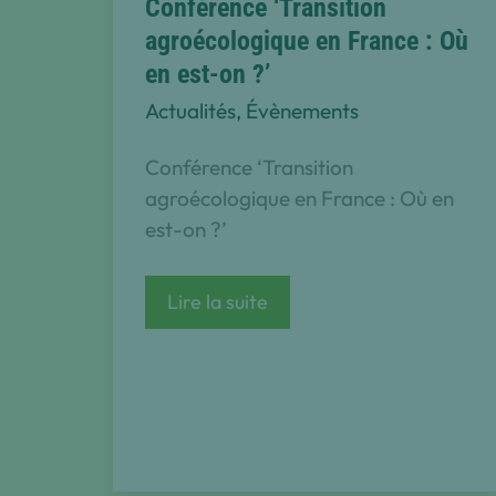
Conférence ‘Transition
agroécologique en France : Où
en est-on ?’
Actualités
,
Évènements
Conférence ‘Transition
agroécologique en France : Où en
est-on ?’
Conférence
Lire la suite
‘Transition
agroécologique
en
France
:
Où
en
est-
on