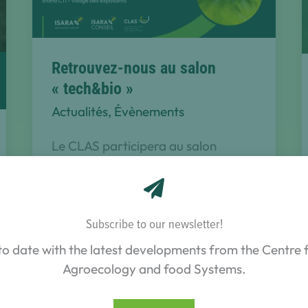
des
sols?
Retrouvez-nous au salon
« tech&bio »
Actualités
,
Évènements
Le CLAS participera au salon
international ‘Tech&Bio’, les 24 et
25 septembre prochain
Subscribe to our newsletter!
Retrouvez-
Lire la suite
nous
to date with the latest developments from the Centre f
au
salon
Agroecology and food Systems.
« tech&bio »