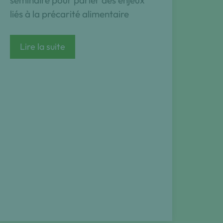
liés à la précarité alimentaire
Invitation
Lire la suite
au
séminaire
sur
la
‘Précarité
alimentaire’