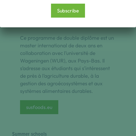
Subscribe
MSc Sustainable Food Systems
Ce programme de double diplôme est un
master international de deux ans en
collaboration avec l’université de
Wageningen (WUR), aux Pays-Bas. Il
s’adresse aux étudiants qui s’intéressent
de près à l’agriculture durable, à la
gestion des agroécosystèmes et aux
systèmes alimentaires durables.
susfoods.eu
Summer schools