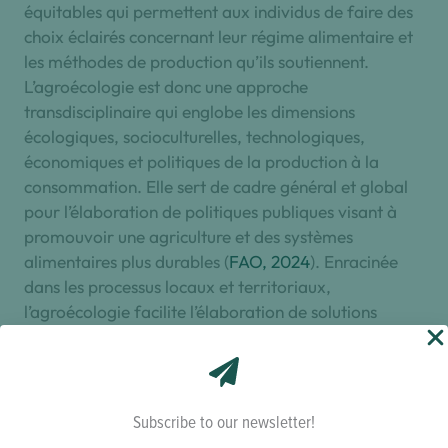
équitables qui permettent aux individus de faire des
choix éclairés concernant leur régime alimentaire et
les méthodes de production qu’ils soutiennent.
L’agroécologie est donc une approche
transdisciplinaire qui englobe les dimensions
écologiques, socioculturelles, technologiques,
économiques et politiques de la production à la
consommation. Elle sert de cadre général et global
pour l’élaboration de politiques publiques visant à
promouvoir une agriculture et des systèmes
alimentaires plus durables (
FAO, 2024
). Enracinée
dans les processus locaux et territoriaux,
l’agroécologie facilite l’élaboration de solutions
adaptées aux défis locaux, en plaçant les personnes
au premier plan.
Les 13 principes de l’agroécologie
nous servent de base pour guider le processus de
transition vers des systèmes alimentaires durables
Subscribe to our newsletter!
(HLPE 2019, Wezel et al. 2020).