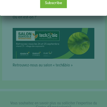
Subscribe
Conférence ‘Transition agroécologique en France :
Où en est-on ?’
Retrouvez-nous au salon « tech&bio »
Vous souhaitez en savoir plus ou solliciter l'expertise du
Centre d'Agroécologie?