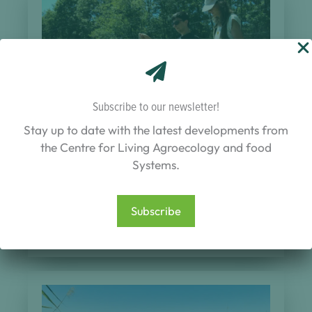
Subscribe to our newsletter!
Stay up to date with the latest developments from
the Centre for Living Agroecology and food
FISHMIX – Définition de nouveaux
Systems.
assemblages de poissons d’étang
adaptés au contexte de changement
climatique [2023 – 2026]
Subscribe