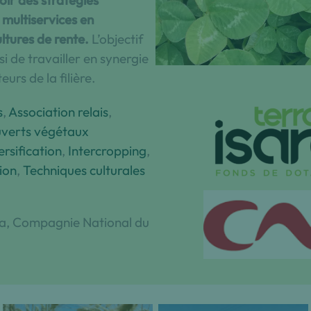
ir des stratégies
 multiservices en
ltures de rente.
L’objectif
i de travailler en synergie
urs de la filière.
s
, 
Association relais
, 
verts végétaux
rsification
, 
Intercropping
, 
ion
, 
Techniques culturales
ra, Compagnie National du