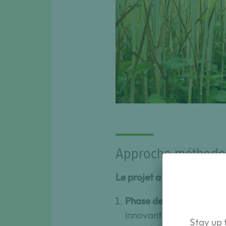
Association trèfles et 
20
Approche méthodo
Le projet a été déployé au
Phase de traque à l’inn
innovants, conseillers) m
Stay up 