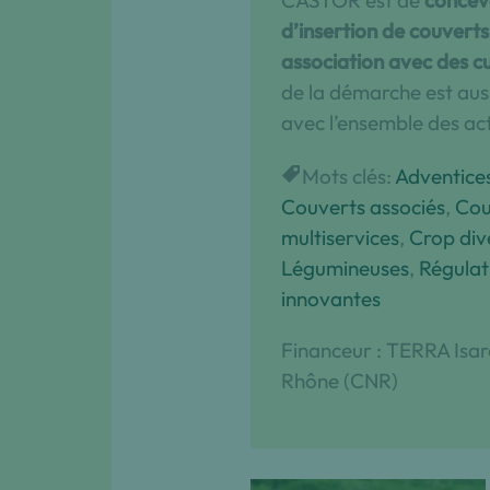
CASTOR est de
concevo
d’insertion de couverts
association avec des cu
de la démarche est auss
avec l’ensemble des acte
Mots clés:
Adventice
Couverts associés
, 
Cou
multiservices
, 
Crop dive
Légumineuses
, 
Régulat
innovantes
Financeur : TERRA Isa
Rhône (CNR)