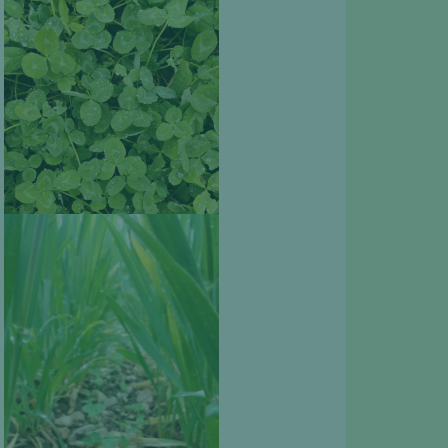
Couvert de trèfle. M.
Rouge, Février 2022.
Association trèfles et
céréales à floraison.