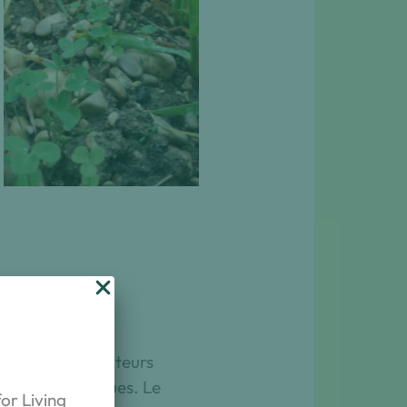
ISARA, Mai 2009.
 experts (agriculteurs
ser leurs pratiques. Le
or Living