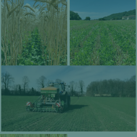
Couverts de trèfles
Couverts de trèfles
associés aux céréales
associés aux céréales.
après récolte. M.
M. Rouge, Juin 2022
Rouge, Juin 2022.
Semis d’un couvert de trèfle en relais dans une
céréale. M. Rouge, Février 2022.