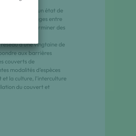
ive au regard d’un état de
s éventuels décalages entre
onseillers et déterminer des
 réseau d’une vingtaine de
épondre aux barrières
es couverts de
ntes modalités d’espèces
t la culture, l’interculture
llation du couvert et