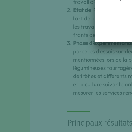
travail d’enquête a été r
Etat de l’art de la littér
l’art de la littérature s
les travaux scientifiques
fronts de recherche pert
Phase d’expérimentatio
parcelles d’essais sur 
mentionnées lors de la p
légumineuses fourragère
de trèfles et différents 
et la culture suivante on
mesurer les services ren
Principaux résultat