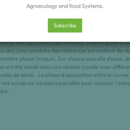
éalisé sur toute la France.
Agroecology and food Systems.
ature scientifique
: Ces résultats ont été mis en perspect
cientifique portant sur ces techniques pour identifier le
Subscribe
 et les besoins de références pour les agriculteurs et c
inents.
n
avec des agriculteurs partenaires: Mise en place d’un
deux ans, pour produire des références permettant de r
remière phase (traque). Sur chaque parcelle d’essai, d
s ont été semés dans une céréale à paille avec différe
modes de semis. La phase d’association entre le couvert e
t été suivies sur plusieurs parcelles pour mesurer l’insta
dus.
s