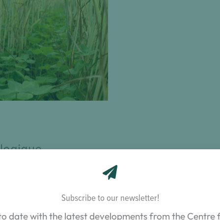
céréales. M. Rouge, Avril
22.
logique
 travers de trois grandes étapes
:
ovation
: L’objectif de cette traque a été de repérer des
Subscribe to our newsletter!
ettant en place le semis de couvert en relais et d’analy
to date with the latest developments from the Centre f