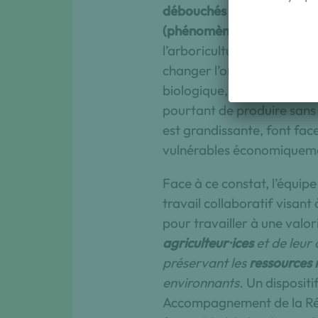
débouchés sélectionnés, et 
(phénomène de verrouillag
l’arboriculture dont les mo
changer l’organisation spa
biologique, en particulier
pourtant de produire sans 
est grandissante, font fac
vulnérables économiquem
Face à ce constat, l’équip
travail collaboratif visant 
pour travailler à une valo
agriculteur⸱ices
et de leur
préservant les
ressources n
environnants.
Un dispositi
Accompagnement de la Régu