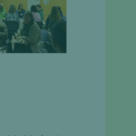
sein d’une journée dédiée
ions inspirantes. Photo :
Sagalyn