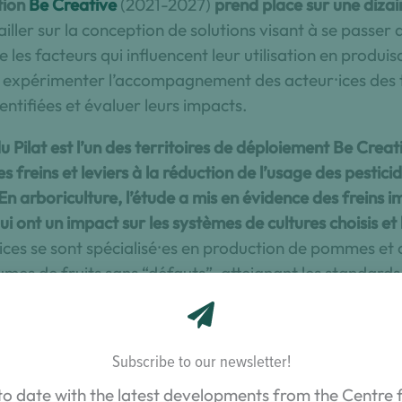
tion
Be Creative
(2021-2027)
prend place sur une dizain
iller sur la conception de solutions visant à se passer d
 les facteurs qui influencent leur utilisation en produis
, expérimenter l’accompagnement des acteur⸱ices des t
entifiées et évaluer leurs impacts.
 Pilat est l’un des territoires de déploiement Be Creati
es freins et leviers à la réduction de l’usage des pestici
. En arboriculture, l’étude a mis en évidence des freins i
 ont un impact sur les systèmes de cultures choisis et 
ices se sont spécialisé⸱es en production de pommes et 
umes de fruits sans “défauts”, atteignant les standards
e concurrence aux fruits importés, moins chers, et d’i
des liées aux aléas et dérèglements climatiques et à la 
t encore davantage les possibilités de changements au 
Subscribe to our newsletter!
n et de mise en marché se sont organisés et perfectio
to date with the latest developments from the Centre f