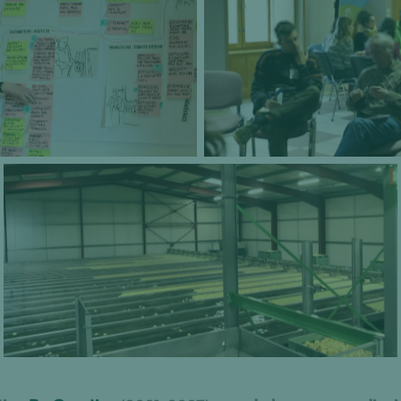
 leviers à la valorisation
Retours d’expérience au 
s écologiques du Pilat, le
à l’exploration de solut
rs, pendant une session de
Adine 
hoto : Jules Deruelle
Calibreuse au sein d’une coopérative fruitière.
Photo : Anna Hirson-Sagalyn.