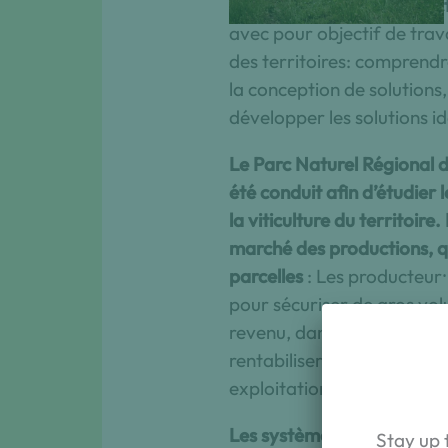
Le projet de recherche-ac
avec pour objectif de trava
des territoires: comprendre
la conception de solutions
développer les solutions id
Le Parc Naturel Régional du
été conduit afin d’étudier l
la viticulture du territoire
marché des productions, qui
parcelles
: Les producteur⸱
pour sécuriser de gros vol
revenu, dans un contexte d
rentabiliser. Les incertitu
exploitations complexifien
Les systèmes de productio
Stay up 