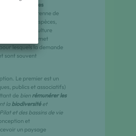
ormer ces systèmes
par la nature pérenne de
variétés ou les espèces,
traverse l’agriculture
 débouché qui permet
 pour lesquels la demande
et sont souvent
ption. Le premier est un
ues, publics et associatifs)
ttant de
bien
rémunérer les
nt la
biodiversité
et
Pilat et des bassins de vie
onception et
ncevoir un paysage