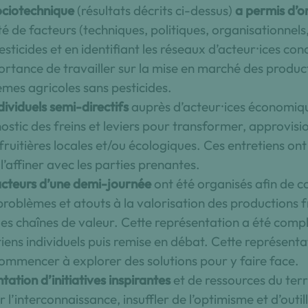
ociotechnique
(résultats décrits ci-dessus)
a permis d’o
té de facteurs (techniques, politiques, organisationnel
esticides et en identifiant les réseaux d’acteur⸱ices co
tance de travailler sur la mise en marché des producti
mes agricoles sans pesticides.
dividuels semi-directifs
auprès d’acteur⸱ices économique
ostic des freins et leviers pour transformer, approvisi
ruitières locales et/ou écologiques. Ces entretiens ont
 l’affiner avec les parties prenantes.
-acteurs d’une demi-journée
ont été organisés afin de c
roblèmes et atouts à la valorisation des productions f
des chaînes de valeur. Cette représentation a été comp
etiens individuels puis remise en débat. Cette représenta
 commencer à explorer des solutions pour y faire face.
tion d’initiatives inspirantes
et de ressources du terr
r l’interconnaissance, insuffler de l’optimisme et d’outi