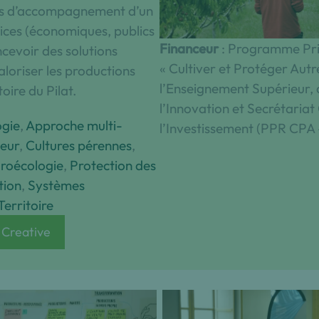
tés d’accompagnement d’un
r⸱ices (économiques, publics
Financeur
: Programme Pri
ncevoir des solutions
« Cultiver et Protéger Autr
loriser les productions
l’Enseignement Supérieur, 
toire du Pilat.
l’Innovation et Secrétaria
ogie
, 
Approche multi-
l’Investissement (PPR CP
leur
, 
Cultures pérennes
, 
roécologie
, 
Protection des
tion
, 
Systèmes
Territoire
 Creative