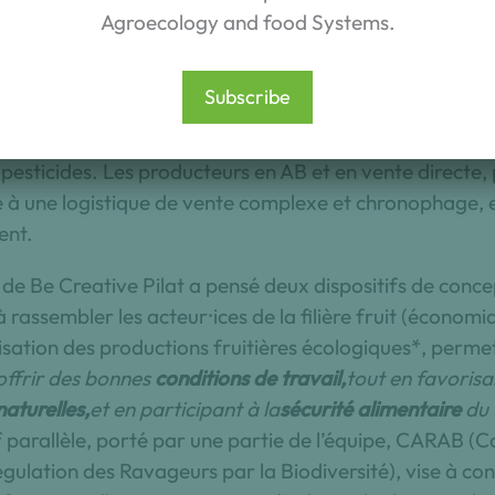
il est aujourd’hui particulièrement difficile de transf
Agroecology and food Systems.
e dit socio-technique).
Cette difficulté est accentuée 
difications se pensent sur le long terme (diversifier les 
Subscribe
tiale des vergers…). En outre, la crise économique que 
 dans les circuits longs, freine le développement de ce
pesticides. Les producteurs en AB et en vente directe,
e à une logistique de vente complexe et chronophage, 
ent.
e de Be Creative Pilat a pensé deux dispositifs de conce
à rassembler les acteur⸱ices de la filière fruit (économiq
risation des productions fruitières écologiques*, perme
 offrir des bonnes
conditions de travail,
tout en favorisa
aturelles,
et en participant à la
sécurité alimentaire
du 
f parallèle, porté par une partie de l’équipe, CARAB (C
lation des Ravageurs par la Biodiversité), vise à co