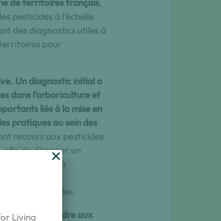
e de territoires français
,
es pesticides à l’échelle
ant des diagnostics utiles à
erritoires pour
ve. Un diagnostic initial a
des dans l’arboriculture et
mportants liés à la mise en
les pratiques au sein des
ont recours aux pesticides
, afin de dégager un
nvestissements à
transmission des
sein des parcelles.
nnés pour répondre aux
or Living