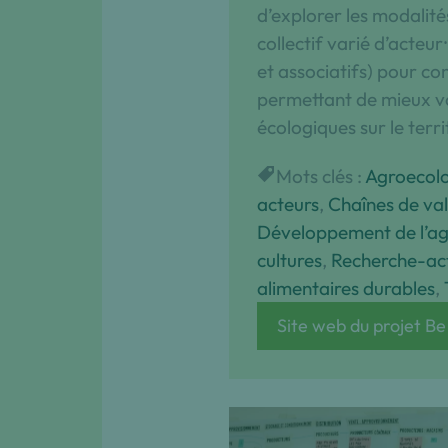
d’explorer les modali
collectif varié d’acteu
et associatifs) pour co
permettant de mieux va
écologiques sur le terri
Mots clés :
Agroecol
acteurs
, 
Chaînes de va
Développement de l’ag
cultures
, 
Recherche-ac
alimentaires durables
, 
Site web du projet Be