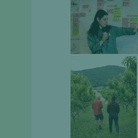
Présentation de freins et
des productions fruitière
long de chaînes de valeu
travail collectif. P
Entretien avec un
arboriculteur. Photo :
Lucy Zwigard