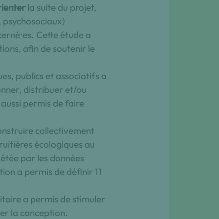
rienter
la suite du projet,
s, psychosociaux)
ncerné⸱es. Cette étude a
ons, afin de soutenir le
s, publics et associatifs a
onner, distribuer et/ou
 aussi permis de faire
onstruire collectivement
ruitières écologiques au
létée par les données
tion a permis de définir 11
itoire a permis de stimuler
ller la conception.